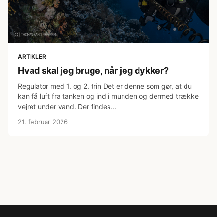
ARTIKLER
Hvad skal jeg bruge, når jeg dykker?
Regulator med 1. og 2. trin Det er denne som gør, at du
kan få luft fra tanken og ind i munden og dermed trække
vejret under vand. Der findes...
21. februar 2026