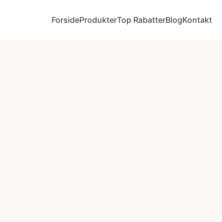
Forside
Produkter
Top Rabatter
Blog
Kontakt