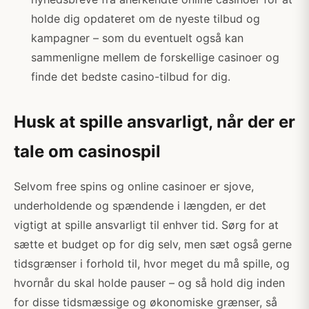
holde dig opdateret om de nyeste tilbud og
kampagner – som du eventuelt også kan
sammenligne mellem de forskellige casinoer og
finde det bedste casino-tilbud for dig.
Husk at spille ansvarligt, når der er
tale om casinospil
Selvom free spins og online casinoer er sjove,
underholdende og spændende i længden, er det
vigtigt at spille ansvarligt til enhver tid. Sørg for at
sætte et budget op for dig selv, men sæt også gerne
tidsgrænser i forhold til, hvor meget du må spille, og
hvornår du skal holde pauser – og så hold dig inden
for disse tidsmæssige og økonomiske grænser, så