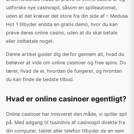
udforske nye casinospil, såsom en spilleautomat,
uden at det kræver det store fra din side af – Medusa
Hot 1 tilbyder endda en gratis demo, hvor du kan
prøve deres online casino, uden at du skal betale
eller indbetale noget.
Denne artikel guider dig derfor gennem alt, hvad du
behøver at vide om online casinoer og free spins. Du
lærer, hvad de er, hvordan de fungerer, og hvordan
du kan finde de bedste tilbud.
Hvad er online casinoer egentligt?
Online casinoer har innoveret den måde, vi spiller spil
på. Med adgang til tusindvis af casinospil direkte fra
din computer, tablet eller telefon tilbyder de en nem