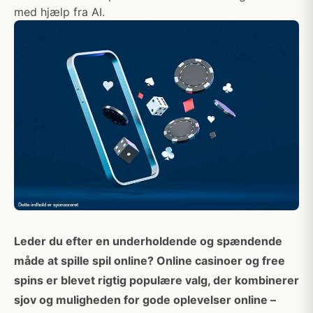
med hjælp fra AI.
Leder du efter en underholdende og spændende
måde at spille spil online? Online casinoer og free
spins er blevet rigtig populære valg, der kombinerer
sjov og muligheden for gode oplevelser online –