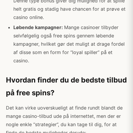
Denne type bonus giver dig mulighed for at spille
helt gratis og stadig have chancen for at prøve et
casino online.
Løbende kampagner:
Mange casinoer tilbyder
selvfølgelig også free spins gennem løbende
kampagner, hvilket gør det muligt at drage fordel
af disse som en form for “loyal spiller” på et
casino.
Hvordan finder du de bedste tilbud
på free spins?
Det kan virke uoverskueligt at finde rundt blandt de
mange casino-tilbud ude på internettet, men der er
nogle enkle “strategier”, du kan tage til dig, for at
finde de bedste muligheder derude: