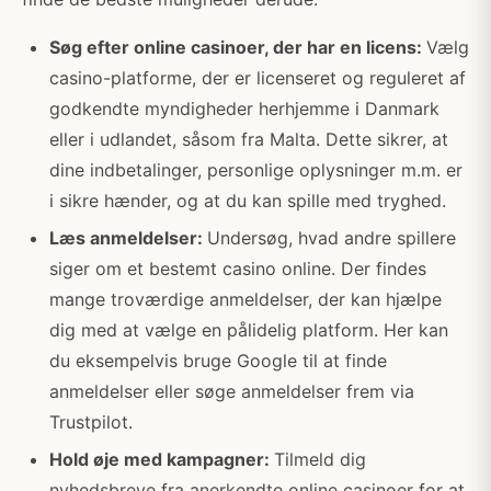
Søg efter online casinoer, der har en licens:
Vælg
casino-platforme, der er licenseret og reguleret af
godkendte myndigheder herhjemme i Danmark
eller i udlandet, såsom fra Malta. Dette sikrer, at
dine indbetalinger, personlige oplysninger m.m. er
i sikre hænder, og at du kan spille med tryghed.
Læs anmeldelser:
Undersøg, hvad andre spillere
siger om et bestemt casino online. Der findes
mange troværdige anmeldelser, der kan hjælpe
dig med at vælge en pålidelig platform. Her kan
du eksempelvis bruge Google til at finde
anmeldelser eller søge anmeldelser frem via
Trustpilot.
Hold øje med kampagner:
Tilmeld dig
nyhedsbreve fra anerkendte online casinoer for at