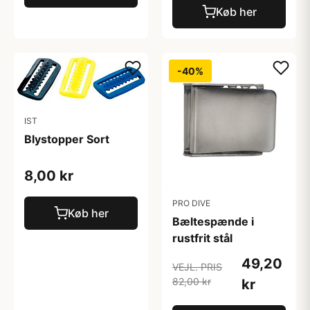
Køb her
-40%
IST
Blystopper Sort
8,00 kr
PRO DIVE
Køb her
Bæltespænde i
rustfrit stål
49,20
VEJL. PRIS
82,00 kr
kr