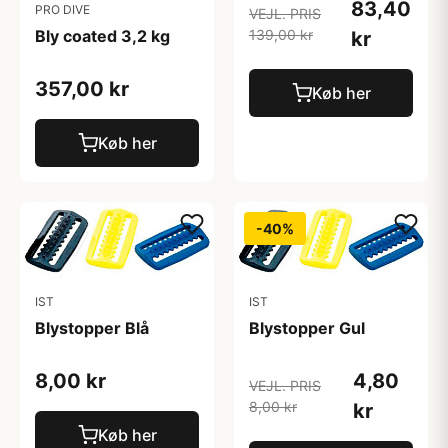
83,40
PRO DIVE
VEJL. PRIS
Bly coated 3,2 kg
139,00 kr
kr
357,00 kr
Køb her
Køb her
-40%
IST
IST
Blystopper Blå
Blystopper Gul
8,00 kr
4,80
VEJL. PRIS
8,00 kr
kr
Køb her