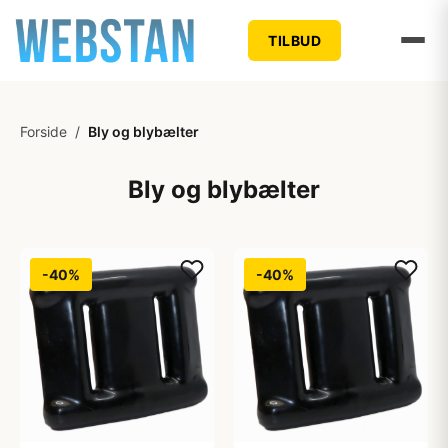
TILBUD
Forside
/
Bly og blybælter
Bly og blybælter
-40%
-40%