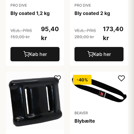
PRO DIVE
PRO DIVE
Bly coated 1,2 kg
Bly coated 2 kg
95,40
173,40
VEJL. PRIS
VEJL. PRIS
159,00 kr
289,00 kr
kr
kr
Køb her
Køb her
-40%
BEAVER
Blybælte