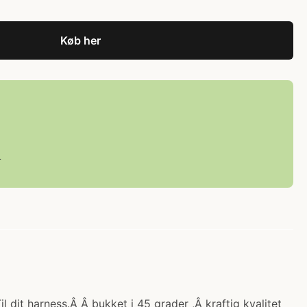
Køb her
L
l dit harness.Â Â bukket i 45 grader ,Â kraftig kvalitet