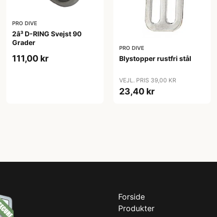
PRO DIVE
2â³ D-RING Svejst 90
Grader
PRO DIVE
111,00 kr
Blystopper rustfri stål
VEJL. PRIS 39,00 KR
23,40 kr
Forside
Produkter