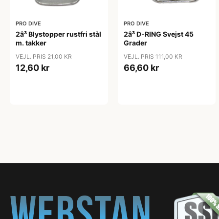
PRO DIVE
PRO DIVE
2â³ Blystopper rustfri stål
2â³ D-RING Svejst 45
m. takker
Grader
VEJL. PRIS 21,00 KR
VEJL. PRIS 111,00 KR
12,60 kr
66,60 kr