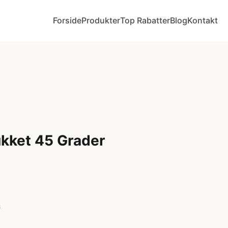
Forside
Produkter
Top Rabatter
Blog
Kontakt
ukket 45 Grader
r