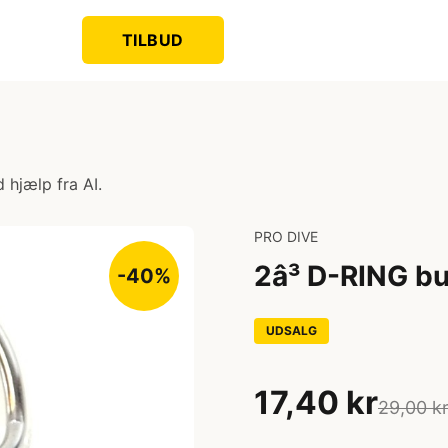
TILBUD
 hjælp fra AI.
PRO DIVE
2â³ D-RING b
-40%
UDSALG
17,40 kr
29,00 k