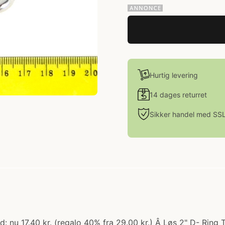
Hurtig levering
14 dages returret
Sikker handel med SS
 nu 17.40 kr. (regalo 40% fra 29.00 kr.) Â Løs 2" D- Ring Ti