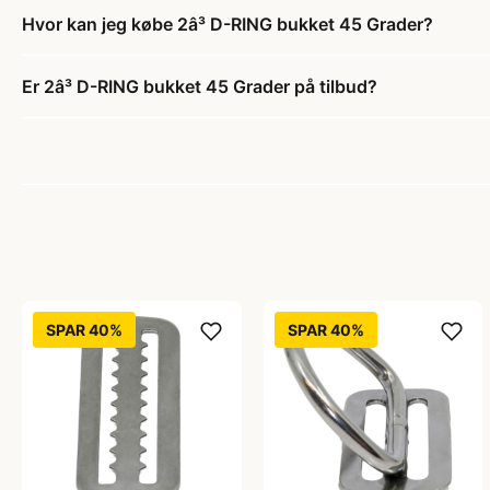
Hvor kan jeg købe 2â³ D-RING bukket 45 Grader?
Er 2â³ D-RING bukket 45 Grader på tilbud?
SPAR 40%
SPAR 40%