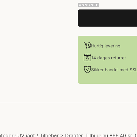
Hurtig levering
14 dages returret
Sikker handel med SS
ri: UV jagt / Tilbehør > Dragter. Tilbud: nu 899.40 kr. 