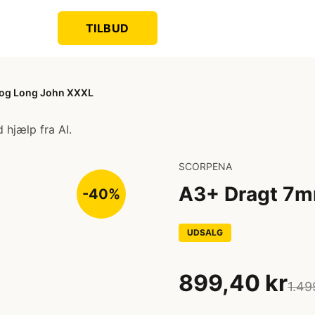
TILBUD
 og Long John XXXL
 hjælp fra AI.
SCORPENA
A3+ Dragt 7m
-40%
UDSALG
899,40 kr
1.49