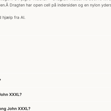
n.Â Dragten har open cell på indersiden og en nylon yder
 hjælp fra AI.
?
 John XXXL?
Long John XXXL?