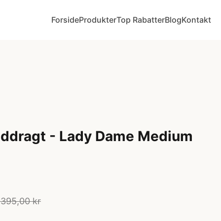
Forside
Produkter
Top Rabatter
Blog
Kontakt
våddragt - Lady Dame Medium
.395,00 kr