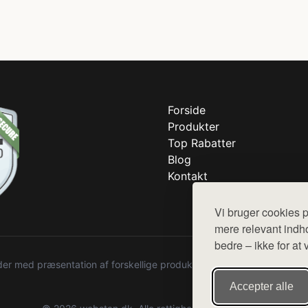
Forside
Produkter
Top Rabatter
Blog
Kontakt
Vi bruger cookies p
mere relevant indho
bedre – ikke for at 
r med præsentation af forskellige produkter fra diverse webshops. De
Accepter alle