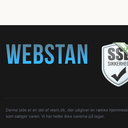
Denne side er en del af want.dk, der udgiver en række hjemmeside
som sælger varen. Vi har heller ikke varerne på lager.