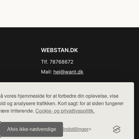
WEBSTAN.DK
Tlf. 78768672
Mail:
hej@want.dk
Cookie- og privatlivspolitik
å vores hjemmeside for at forbedre din oplevelse, vise
ld og analysere trafikken. Kort sagt: for at siden fungerer
være irriterende.
Cookie- og privatlivspolitik.
r sælges ikke varer fra denne side - vi henviser til de shops,
Afvis ikke‑nødvendige
Indstillinger