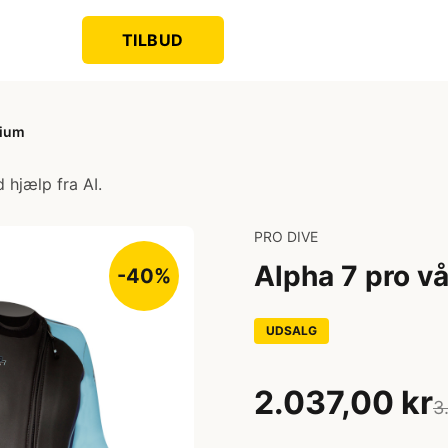
TILBUD
dium
 hjælp fra AI.
PRO DIVE
Alpha 7 pro 
-40%
UDSALG
2.037,00 kr
3