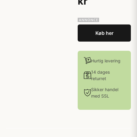
kr
Køb her
Hurtig levering
14 dages
returret
Sikker handel
med SSL