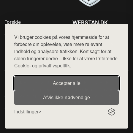
Forside
WEBSTAN.DK
Produkter
Tlf. 78768672
Top Rabatter
Vi bruger cookies på vores hjemmeside for at
Mail:
hej@want.dk
Blog
forbedre din oplevelse, vise mere relevant
Kontakt
indhold og analysere trafikken. Kort sagt: for at
Cookie- og privatlivspolitik
siden fungerer bedre – ikke for at være irriterende.
Cookie- og privatlivspolitik.
Denne side er en del af want.dk, der udgiver en række
Accepter alle
hjemmesider med præsentation af forskellige produkter fra
diverse webshops. Der sælges ikke varer fra denne side - vi
Afvis ikke‑nødvendige
henviser til de shops, som sælger varen. Vi har heller ikke
varerne på lager.
Indstillinger
© 2026 webstan.dk. Alle rettigheder forbeholdes.