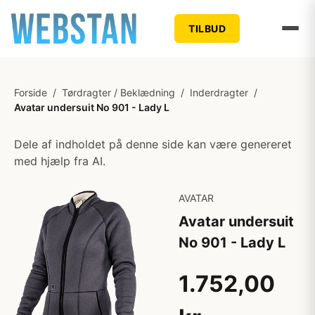
TILBUD
Forside
/
Tørdragter / Beklædning
/
Inderdragter
/
Avatar undersuit No 901 - Lady L
Dele af indholdet på denne side kan være genereret
med hjælp fra AI.
AVATAR
Avatar undersuit
No 901 - Lady L
1.752,00