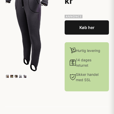
kr
Køb her
Hurtig levering
14 dages
returret
Sikker handel
med SSL