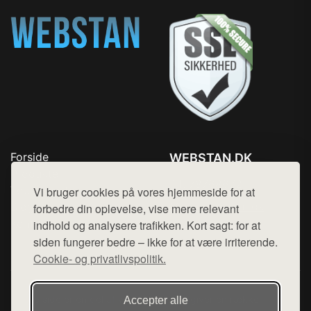
Forside
WEBSTAN.DK
Produkter
Tlf. 78768672
Top Rabatter
Vi bruger cookies på vores hjemmeside for at
Mail:
hej@want.dk
Blog
forbedre din oplevelse, vise mere relevant
Kontakt
indhold og analysere trafikken. Kort sagt: for at
Cookie- og privatlivspolitik
siden fungerer bedre – ikke for at være irriterende.
Cookie- og privatlivspolitik.
Denne side er en del af want.dk, der udgiver en række
Accepter alle