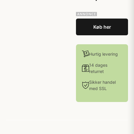
Køb her
Hurtig levering
14 dages
returret
Sikker handel
med SSL