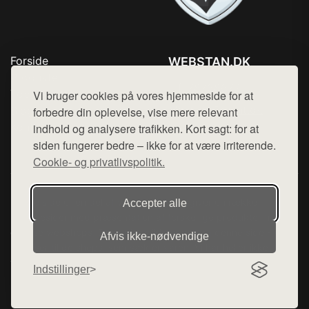
Forside
WEBSTAN.DK
Produkter
Tlf. 78768672
Top Rabatter
Vi bruger cookies på vores hjemmeside for at
Mail:
hej@want.dk
Blog
forbedre din oplevelse, vise mere relevant
Kontakt
indhold og analysere trafikken. Kort sagt: for at
Cookie- og privatlivspolitik
siden fungerer bedre – ikke for at være irriterende.
Cookie- og privatlivspolitik.
Denne side er en del af want.dk, der udgiver en række
Accepter alle
hjemmesider med præsentation af forskellige produkter fra
diverse webshops. Der sælges ikke varer fra denne side - vi
Afvis ikke‑nødvendige
henviser til de shops, som sælger varen. Vi har heller ikke
varerne på lager.
Indstillinger
© 2026 webstan.dk. Alle rettigheder forbeholdes.