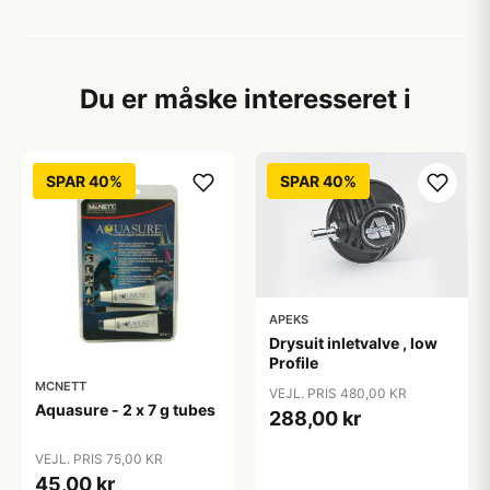
Du er måske interesseret i
SPAR 40%
SPAR 40%
APEKS
Drysuit inletvalve , low
Profile
MCNETT
VEJL. PRIS 480,00 KR
Aquasure - 2 x 7 g tubes
288,00 kr
VEJL. PRIS 75,00 KR
45,00 kr