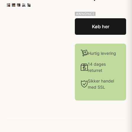
Køb her
Hurtig levering
14 dages
returret
Sikker handel
med SSL