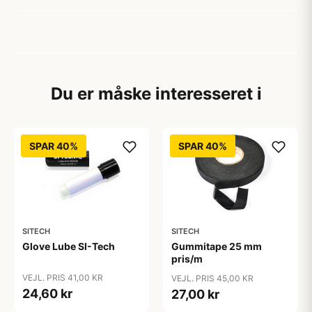
Du er måske interesseret i
SPAR 40%
SPAR 40%
SITECH
SITECH
Glove Lube SI-Tech
Gummitape 25 mm
pris/m
VEJL. PRIS 41,00 KR
VEJL. PRIS 45,00 KR
24,60 kr
27,00 kr