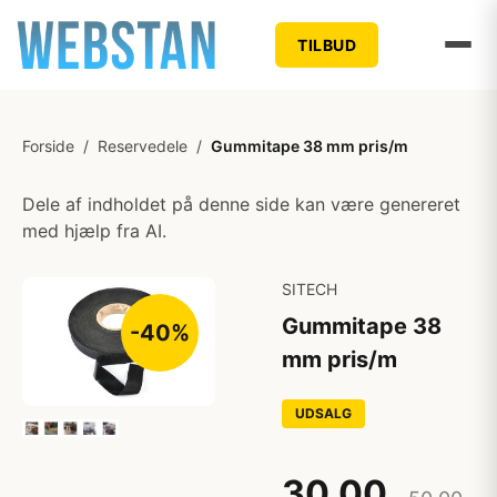
TILBUD
Forside
/
Reservedele
/
Gummitape 38 mm pris/m
Dele af indholdet på denne side kan være genereret
med hjælp fra AI.
SITECH
Gummitape 38
-40%
mm pris/m
UDSALG
30,00