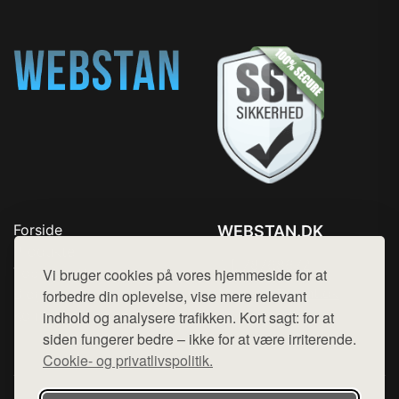
Forside
WEBSTAN.DK
Produkter
Tlf. 78768672
Top Rabatter
Vi bruger cookies på vores hjemmeside for at
Mail:
hej@want.dk
Blog
forbedre din oplevelse, vise mere relevant
Kontakt
indhold og analysere trafikken. Kort sagt: for at
Cookie- og privatlivspolitik
siden fungerer bedre – ikke for at være irriterende.
Cookie- og privatlivspolitik.