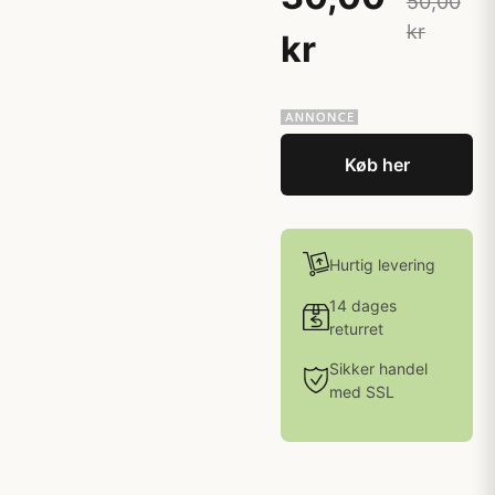
50,00
kr
kr
Køb her
Hurtig levering
14 dages
returret
Sikker handel
med SSL