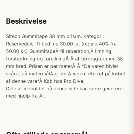
Beskrivelse
Sitech Gummitape 38 mm pris/m. Kategori:
Reservedele. Tilbud: nu 30.00 kr. (regalo 40% fra
50.00 kr.) GummitapeÂ til reperation,Â limning,
forstærkning og forejlningÂ Â af tørdragter mm. 38
mm bred. Prisen er per meterÂ Â *Da varen blvier
skåret på metermålÂ er derÂ ingen returret på købet
af denne vare*Â Køb hos Pro Dive.
Dele af indholdet på denne side kan være genereret
med hjælp fra AI.