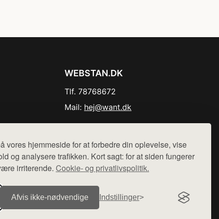
WEBSTAN.DK
Tlf. 78768672
Mail:
hej@want.dk
Cookie- og privatlivspolitik
å vores hjemmeside for at forbedre din oplevelse, vise
ld og analysere trafikken. Kort sagt: for at siden fungerer
være irriterende.
Cookie- og privatlivspolitik.
r sælges ikke varer fra denne side - vi henviser til de shops,
Afvis ikke‑nødvendige
Indstillinger