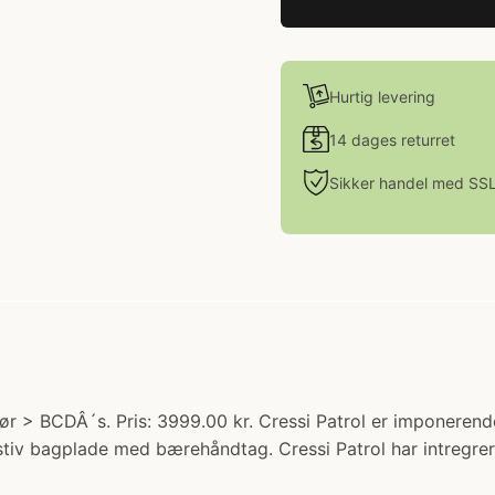
Hurtig levering
14 dages returret
Sikker handel med SS
hør > BCDÂ´s. Pris: 3999.00 kr. Cressi Patrol er imponeren
tiv bagplade med bærehåndtag. Cressi Patrol har intregre