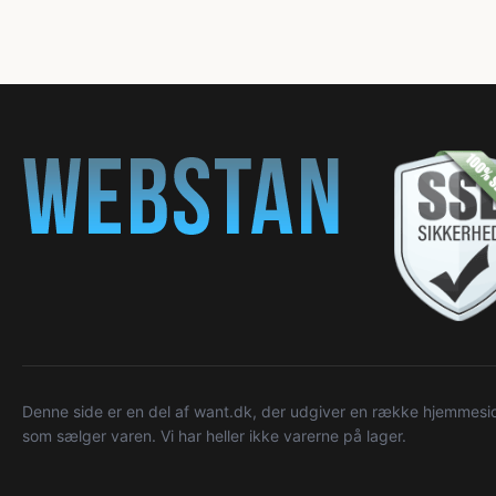
Denne side er en del af want.dk, der udgiver en række hjemmeside
som sælger varen. Vi har heller ikke varerne på lager.