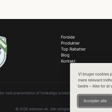
Forside
Produkter
Top Rabatter
Blog
Kontakt
Vi bruger cookies p
mere relevant indho
bedre – ikke for at 
r med præsentation af forskellige produkter fra diverse webshops. De
Accepter alle
© 2026 webstan.dk. Alle rettigheder forbeholdes.