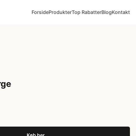
Forside
Produkter
Top Rabatter
Blog
Kontakt
rge
Køb her