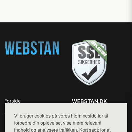
Forside
WEBSTAN.DK
Produkter
Tlf. 78768672
Top Rabatter
Vi bruger cookies på vores hjemmeside for at
Mail:
hej@want.dk
Blog
forbedre din oplevelse, vise mere relevant
Kontakt
indhold og analysere trafikken. Kort sagt: for at