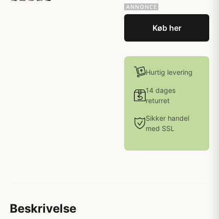
Køb her
Hurtig levering
14 dages
returret
Sikker handel
med SSL
Beskrivelse