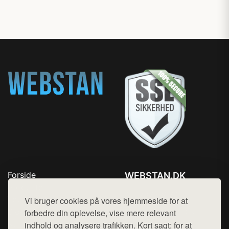
Forside
WEBSTAN.DK
Produkter
Tlf. 78768672
Top Rabatter
Vi bruger cookies på vores hjemmeside for at
Mail:
hej@want.dk
Blog
forbedre din oplevelse, vise mere relevant
Kontakt
indhold og analysere trafikken. Kort sagt: for at