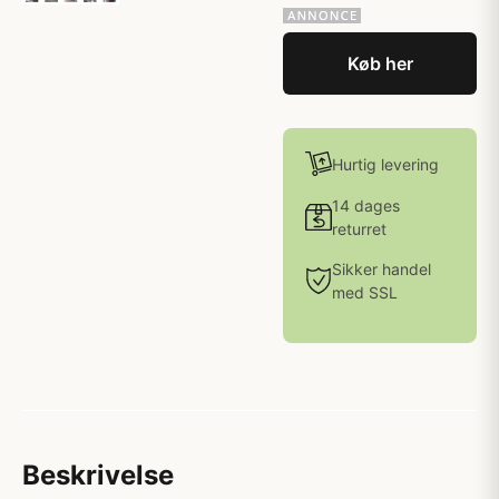
Køb her
Hurtig levering
14 dages
returret
Sikker handel
med SSL
Beskrivelse