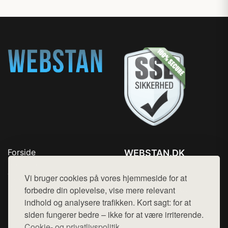
Forside
WEBSTAN.DK
Produkter
Tlf. 78768672
Top Rabatter
Vi bruger cookies på vores hjemmeside for at
Mail:
hej@want.dk
Blog
forbedre din oplevelse, vise mere relevant
Kontakt
indhold og analysere trafikken. Kort sagt: for at
Cookie- og privatlivspolitik
siden fungerer bedre – ikke for at være irriterende.
Cookie- og privatlivspolitik.