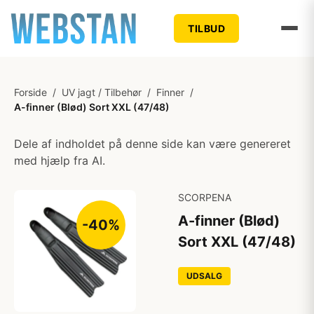
TILBUD
Forside
/
UV jagt / Tilbehør
/
Finner
/
A-finner (Blød) Sort XXL (47/48)
Dele af indholdet på denne side kan være genereret
med hjælp fra AI.
SCORPENA
A-finner (Blød)
-40%
Sort XXL (47/48)
UDSALG