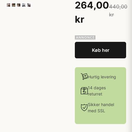
264,00
440,00
kr
kr
Køb her
Hurtig levering
14 dages
returret
Sikker handel
med SSL