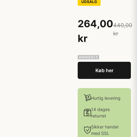
UDSALG
264,00
440,00
kr
kr
Køb her
Hurtig levering
14 dages
returret
Sikker handel
med SSL