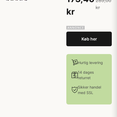
289,00
kr
kr
Køb her
Hurtig levering
14 dages
returret
Sikker handel
med SSL