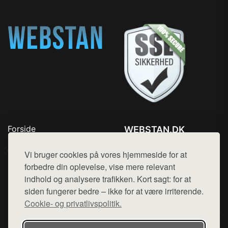
Forside
WEBSTAN.DK
Produkter
Tlf. 78768672
Top Rabatter
Vi bruger cookies på vores hjemmeside for at
Mail:
hej@want.dk
Blog
forbedre din oplevelse, vise mere relevant
Kontakt
indhold og analysere trafikken. Kort sagt: for at
Cookie- og privatlivspolitik
siden fungerer bedre – ikke for at være irriterende.
Cookie- og privatlivspolitik.