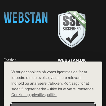
Forside
WEBSTAN.DK
Produkter
Tlf. 78768672
Top Rabatter
Vi bruger cookies på vores hjemmeside for at
Mail:
hej@want.dk
Blog
forbedre din oplevelse, vise mere relevant
Kontakt
indhold og analysere trafikken. Kort sagt: for at
Cookie- og privatlivspolitik
siden fungerer bedre – ikke for at være irriterende.
Cookie- og privatlivspolitik.