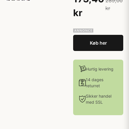
289,00
kr
kr
Køb her
Hurtig levering
14 dages
returret
Sikker handel
med SSL